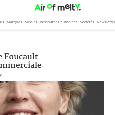
cus
Marques
Médias
Ressources humaines
Sociétés
Newslette
e Foucault
ommerciale
41