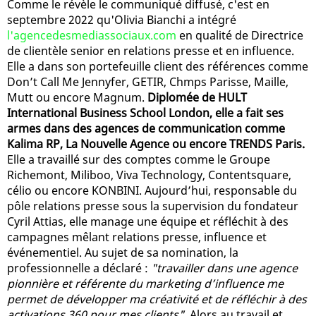
Comme le révèle le communiqué diffusé, c'est en
septembre 2022 qu'Olivia Bianchi a intégré
l'agencedesmediassociaux.com
en qualité de Directrice
de clientèle senior en relations presse et en influence.
Elle a dans son portefeuille client des références comme
Don’t Call Me Jennyfer, GETIR, Chmps Parisse, Maille,
Mutt ou encore Magnum.
Diplomée de HULT
International Business School London, elle a fait ses
armes dans des agences de communication comme
Kalima RP, La Nouvelle Agence ou encore TRENDS Paris.
Elle a travaillé sur des comptes comme le Groupe
Richemont, Miliboo, Viva Technology, Contentsquare,
célio ou encore KONBINI. Aujourd’hui, responsable du
pôle relations presse sous la supervision du fondateur
Cyril Attias, elle manage une équipe et réfléchit à des
campagnes mêlant relations presse, influence et
événementiel. Au sujet de sa nomination, la
professionnelle a déclaré :
"travailler dans une agence
pionnière et référente du marketing d’influence me
permet de développer ma créativité et de réfléchir à des
activations 360 pour mes clients"
. Alors au travail et