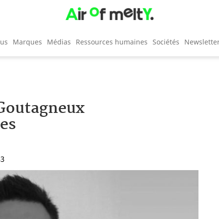
cus
Marques
Médias
Ressources humaines
Sociétés
Newslette
 Goutagneux
es
33