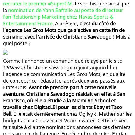
recruter le premier #SuperCM
de son histoire ainsi que
la
nomination de Yann Baffalio au poste de directeur
Fan Relationship Marketing chez Havas Sports &
Entertainment France
. A présent,
c'est du côté de
l'agence Les Gros Mots que ça s'active en cette fin de
semaine, avec l'arrivée de Christiane Sawadogo
! Mais à
quel poste ?
Comme l'annonce un communiqué relayé par le site
CBNews
, Christiane Sawadogo rejoint aujourd'hui
l'agence de communication Les Gros Mots, en qualité
de conceptrice-rédactrice, après deux ans passés aux
Etats-Unis.
Avant de prendre part à cette nouvelle
aventure, Christiane Sawadogo résidait en effet à San
Francisco, où elle a étudié à la Miami Ad School et
travaillé chez DigitasLBi pour les clients Ebay et Taco
Bell
. Elle était dernièrement chez Ogilvy & Mather sur les
budgets Coca Cola Zero et Vitaminwater. Cette arrivée
fait suite à d'autre nominations annoncées ces derniers
mois au sein de l'agence. En décembre dernier, Florian