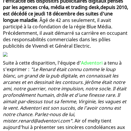
l'efﬁcacité des dispositifs publicitaires digitaux pensés
par les agences créa, média et trading desk,depuis 2010,
est décédé ce jeudi 18 décembre des suites d'une
longue maladie
. Âgé de 42 ans seulement, il avait
participé à la co-fondation de la régie Blue Média.
Précédemment, il avait démarré sa carrière en occupant
des responsabilités commerciales dans les pôles
publicités de Vivendi et Général Electric.
Suite à cette disparition, l’équipe d’
Adventori
a tenu à
s’exprimer :
"Le Renard était connu comme le loup
blanc, un grand de la pub digitale, en connaissait les
arcanes et en dessinait les contours. Jérôme était notre
ami, notre guerrier, notre impulsion, notre socle. Il était
profondément humain, drôle et d'une finesse rare. Il
aimait par-dessus tout sa femme, Virginie, les vagues et
le vent. Adventori est son succès, de l'avoir connu est
notre chance. Parlez-nous de lui,
mister.renard@adventori.com
"
. Air of melty tient
aujourd’hui à présenter ses sincères condoléances aux