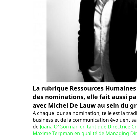
La rubrique Ressources Humaines d
des nominations, elle fait aussi pa
avec Michel De Lauw au sein du gro
A chaque jour sa nomination, telle est la tradi
business et de la communication évoluent sa
de
Juana O'Gorman en tant que Directrice Cr
Maxime Terpman en qualité de Managing Dir