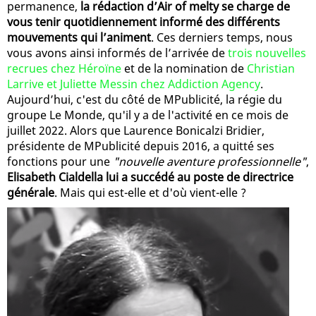
permanence,
la rédaction d’Air of melty se charge de
vous tenir quotidiennement informé des différents
mouvements qui l’animent
. Ces derniers temps, nous
vous avons ainsi informés de l’arrivée de
trois nouvelles
recrues chez Héroïne
et de la nomination de
Christian
Larrive et Juliette Messin chez Addiction Agency
.
Aujourd’hui, c'est du côté de MPublicité, la régie du
groupe Le Monde, qu'il y a de l'activité en ce mois de
juillet 2022. Alors que Laurence Bonicalzi Bridier,
présidente de MPublicité depuis 2016, a quitté ses
fonctions pour une
"nouvelle aventure professionnelle"
,
Elisabeth Cialdella lui a succédé au poste de directrice
générale
. Mais qui est-elle et d'où vient-elle ?