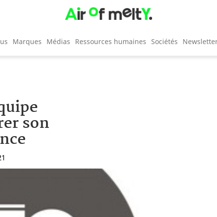
cus
Marques
Médias
Ressources humaines
Sociétés
Newslette
quipe
rer son
ence
21