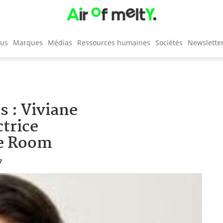
cus
Marques
Médias
Ressources humaines
Sociétés
Newslette
s : Viviane
trice
ve Room
7