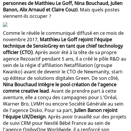
personnes de Matthieu Le Goff, Nina Bouchaud, Julien
Banon, Alix Arnaud et Claire Couzi
. Mais quels postes
viennent-ils occuper ?
Comme le révèle le communiqué diffusé en ce mois de
novembre 2017,
Matthieu Le Goff rejoint l'équipe
technique de SensioGrey en tant que chief technology
officier (CTO)
. Après avoir été à la tête de sa propre
agence Rezoactif pendant 5 ans, il a créé le pôle R&D au
sein de la régie d'affiliation Netaffiliation (groupe
Kwanko) avant de devenir le CTO de Newmanity, start-
up éditeur de solutions digitales Green. De son côté,
Nina Bouchaud intègre le pool création de l'agence
comme creative lead
. Avant de prendre part à cette
aventure, elle a conçu des campagnes pour L'Oréal,
Warner Bro, LVMH ou encore Société Générale au sein
de l'agence Disko. Pour sa part,
Julien Banon rejoint
l'équipe UX/Design
. Après avoir travaillé sur des projets
de suivi CRM pour Nestlé Bébé France au sein de
l'agence OgilvyOne Worldwide, il a renforcé son