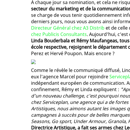
À chaque jour sa nomination, et cela ne ris
secteur du marketing et de la communicati
se charge de vous tenir quotidiennement in
derniers jours, nous vous avons ainsi infor
Directeur Général chez A3 Distrib
et de celle 
chez Publicis Consultants
. Aujourd'hui, c'est
Linda Bouderbala et Rémy Maufangeas, tous d
école respective, rejoignent le département 
Perez et Hervé Poupon. Mais encore ?
Comme le révèle le communiqué diffusé, Lin
eux l'agence Marcel pour rejoindre
Servicep
indépendant européen de communication. Arr
confinement, Rémy et Linda expliquent :
"Apr
d'un nouveau challenge, c'est pourquoi nous
chez Serviceplan, une agence qui a de fortes
Artistiques, nous aimons autant les images 
campagnes à succès pour de belles marques :
Seasons, Go sport, Under Armour, Granola, Har
Directrice Artistique, a fait ses armes chez 