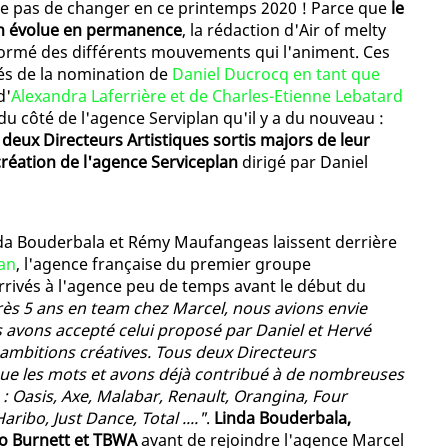
que pas de changer en ce printemps 2020 ! Parce que
le
on évolue en permanence
, la rédaction d'Air of melty
formé des différents mouvements qui l'animent. Ces
més de la nomination de
Daniel Ducrocq en tant que
d'
Alexandra Laferrière et de Charles-Etienne Lebatard
 du côté de l'agence Serviplan qu'il y a du nouveau :
eux Directeurs Artistiques sortis majors de leur
création de l'agence Serviceplan
dirigé par Daniel
da Bouderbala et Rémy Maufangeas laissent derrière
lan
, l'agence française du premier groupe
ivés à l'agence peu de temps avant le début du
ès 5 ans en team chez Marcel, nous avions envie
 avons accepté celui proposé par Daniel et Hervé
 ambitions créatives. Tous deux Directeurs
que les mots et avons déjà contribué à de nombreuses
 Oasis, Axe, Malabar, Renault, Orangina, Four
ibo, Just Dance, Total ...."
.
Linda Bouderbala,
Leo Burnett et TBWA
avant de rejoindre l'agence Marcel