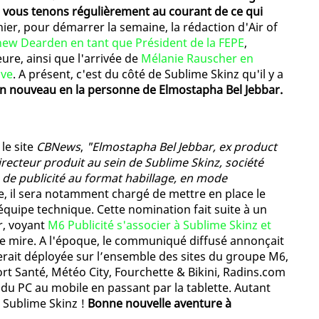
s vous tenons régulièrement au courant de ce qui
hier, pour démarrer la semaine, la rédaction d'Air of
ew Dearden en tant que Président de la FEPE
,
ure, ainsi que l'arrivée de
Mélanie Rauscher en
ive
. A présent, c'est du côté de Sublime Skinz qu'il y a
un nouveau en la personne de Elmostapha Bel Jebbar.
le site
CBNews
,
"Elmostapha Bel Jebbar, ex product
cteur produit au sein de Sublime Skinz, société
on de publicité au format habillage, en mode
te, il sera notamment chargé de mettre en place le
’équipe technique. Cette nomination fait suite à un
r, voyant
M6 Publicité s'associer à Sublime Skinz et
e de mire. A l'époque, le communiqué diffusé annonçait
rait déployée sur l’ensemble des sites du groupe M6,
rt Santé, Météo City, Fourchette & Bikini, Radins.com
du PC au mobile en passant par la tablette. Autant
 Sublime Skinz !
Bonne nouvelle aventure à