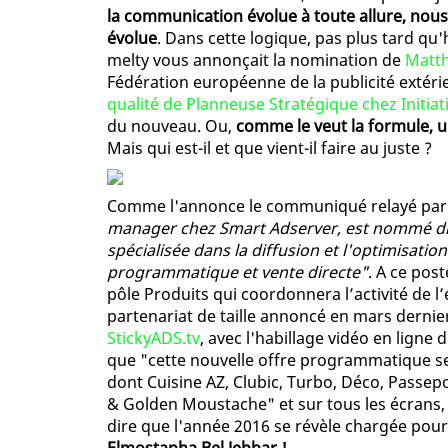
la communication évolue à toute allure, nou
évolue
. Dans cette logique, pas plus tard qu'
melty vous annonçait la nomination de
Matth
Fédération européenne de la publicité extérie
qualité de Planneuse Stratégique chez Initiat
du nouveau. Ou,
comme le veut la formule, 
Mais qui est-il et que vient-il faire au juste ?
Comme l'annonce le communiqué relayé par 
manager chez Smart Adserver, est nommé dire
spécialisée dans la diffusion et l'optimisati
programmatique et vente directe"
. A ce pos
pôle Produits qui coordonnera l’activité de l
partenariat de taille annoncé en mars dernie
StickyADS.tv
, avec l'habillage vidéo en lign
que "cette nouvelle offre programmatique se
dont Cuisine AZ, Clubic, Turbo, Déco, Passepo
& Golden Moustache" et sur tous les écrans, 
dire que l'année 2016 se révèle chargée pour