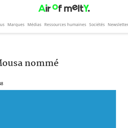
cus
Marques
Médias
Ressources humaines
Sociétés
Newslette
e Mousa nommé
48