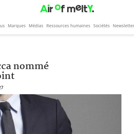
cus
Marques
Médias
Ressources humaines
Sociétés
Newslette
occa nommé
oint
27