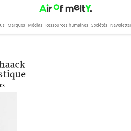
cus
Marques
Médias
Ressources humaines
Sociétés
Newslette
chaack
stique
:03