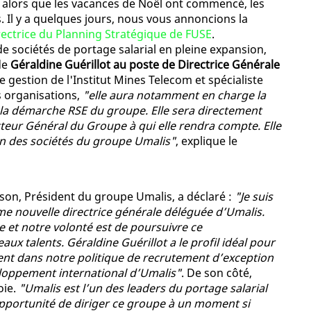
 alors que les vacances de Noël ont commencé, les
. Il y a quelques jours, nous vous annoncions la
ectrice du Planning Stratégique de FUSE
.
de sociétés de portage salarial en pleine expansion,
de
Géraldine Guérillot au poste de Directrice Générale
e gestion de l'Institut Mines Telecom et spécialiste
s organisations,
"elle aura notamment en charge la
 la démarche RSE du groupe. Elle sera directement
cteur Général du Groupe à qui elle rendra compte. Elle
 des sociétés du groupe Umalis"
, explique le
on, Président du groupe Umalis, a déclaré :
"Je suis
me nouvelle directrice générale déléguée d’Umalis.
e et notre volonté est de poursuivre ce
x talents. Géraldine Guérillot a le profil idéal pour
ment dans notre politique de recrutement d’exception
eloppement international d’Umalis"
. De son côté,
oie.
"Umalis est l’un des leaders du portage salarial
’opportunité de diriger ce groupe à un moment si