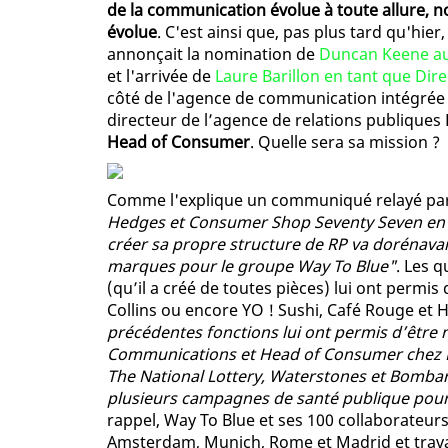
de la communication évolue à toute allure, 
évolue
. C'est ainsi que, pas plus tard qu'hier
annonçait la nomination de
Duncan Keene au
et l'arrivée de
Laure Barillon en tant que Dire
côté de l'agence de communication intégrée W
directeur de l’agence de relations publiques
Head of Consumer
. Quelle sera sa mission ?
Comme l'explique un communiqué relayé par 
Hedges et Consumer Shop Seventy Seven en t
créer sa propre structure de RP va dorénava
marques pour le groupe Way To Blue"
. Les 
(qu’il a créé de toutes pièces) lui ont perm
Collins ou encore YO ! Sushi, Café Rouge et
précédentes fonctions lui ont permis d’êtr
Communications et Head of Consumer chez Har
The National Lottery, Waterstones et Bombard
plusieurs campagnes de santé publique pour
rappel, Way To Blue et ses 100 collaborateurs
Amsterdam, Munich, Rome et Madrid et travail