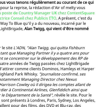
nous vous tenons régulièrement au courant de ce qui
, pour la reprise, la rédaction d'Air of melty vous
 poste de Country Manager UK chez ContentSquare
ctrice Conseil chez Publicis ETO
. A présent, c'est du
ay To Blue qu'il y a du nouveau, incarné par le
 LightBrigade,
Alan Twigg, qui vient d’être nommé
le site
L'ADN
,
"Alan Twigg, qui quitta Fishburn
ant que Managing Partner il y a quatre ans pour
nt se concentrer sur le développement des RP de
quatre années de Twigg passées chez LightBrigade
is d’attirer comme clients Dominos, Hamleys et Harper
 Highland Park Whisky.
"Journaliste confirmé, ses
e notamment Managing Director chez Nexus
rison Cowley où il dirigea les comptes allant de
ier à Continental Airlines, Glenfiddich ainsi que
 le Département de la Santé"
, révèle le site. Pour le
 sont présents à Londres, Paris, Sydney, Los Angeles,
lent pour des films, des DVD et Blu-ray, des