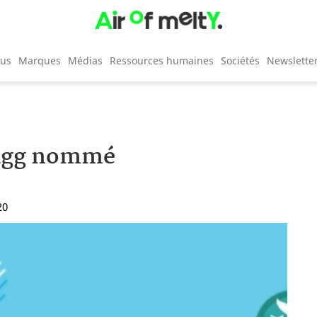
cus
Marques
Médias
Ressources humaines
Sociétés
Newslette
wigg nommé
20