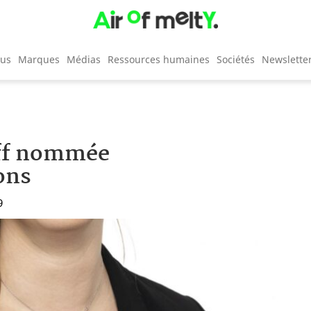
cus
Marques
Médias
Ressources humaines
Sociétés
Newslette
aff nommée
ons
9