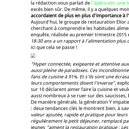
la rédaction vous parlait de
l'apéro-vin, une t
excès bien sûr. De même, il y a quelques moi
accordaient de plus en plus d'importance à l
Aujourd'hui, le groupe de restauration Elior
cherchant à comprendre les habitudes aliment
enquête, réalisée au premier trimestre 201
18-30 ans a un rapport à l’alimentation plus 
ici que cela se passe !
"Hyper connectée, exigeante et attentive aux 
aussi pleine de paradoxes. Ces inconditionne
fans de cuisine à 91%. Et s’ils sont une écras
leurs comportements disent l’inverse"
, expli
sur 10 déclarent aimer faire la cuisine et veu
aussi nombreux à se ruer sur des saucisses, b
De manière générale, la génération Y impatie
: deux tendances clés le montrent bien, à savo
valeur ajoutée, rapide et pratique pour leurs
régulièrement le petit déjeuner, remplacé pa
jeunes
"aiment la restauration pratique : Le