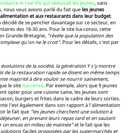
endance in real life qui séduisait les jeunes
, sans
s, nous vous avions parlé du fait que
les jeunes
'alimentation et aux restaurants dans leur budget
.
 a décidé de se pencher davantage sur ce secteur, en
aires des 18-30 ans. Pour le site lsa-conso, cette
5 en Grande-Bretagne,
"révèle que la population des
complexe qu’on ne le croit"
. Pour les détails, c'est par
évolutions de la société, la génération Y s’y montre
ls de la restauration rapide se disent en même temps
ante majorité à dire vouloir se nourrir sainement,
que le site
lsa-conso
. Par exemple, alors que 9 jeunes
lent opter pour une cuisine saine, les jeunes sont
acon, burgers et frites dans le cadre de leurs sorties.
nte l'est également dans son rapport à l'alimentation
ir le fait que
"les jeunes cherchent une solution à
 déjeuner, en prenant leurs repas tard et en sautant
r un encas en milieu de matinée"
et le fait que les
s solutions faciles proposées par les supermarchés et