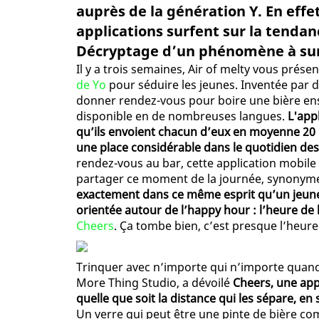
auprès de la génération Y. En effe
applications surfent sur la tendan
Décryptage d’un phénomène à surv
Il y a trois semaines, Air of melty vous présen
de Yo
pour séduire les jeunes. Inventée par de
donner rendez-vous pour boire une bière en
disponible en de nombreuses langues.
L'app
qu’ils envoient chacun d’eux en moyenne 20 
une place considérable dans le quotidien des
rendez-vous au bar, cette application mobile 
partager ce moment de la journée, synonym
exactement dans ce même esprit qu’un jeune f
orientée autour de l’happy hour : l’heure de 
Cheers
. Ça tombe bien, c’est presque l’heure
Trinquer avec n’importe qui n’importe quan
More Thing Studio, a dévoilé
Cheers, une app
quelle que soit la distance qui les sépare, en
Un verre qui peut être une pinte de bière co