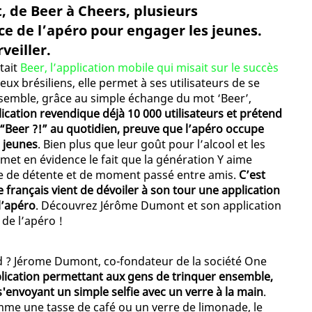
t, de Beer à Cheers, plusieurs
ce de l’apéro pour engager les jeunes.
eiller.
tait
Beer, l’application mobile qui misait sur le succès
ux brésiliens, elle permet à ses utilisateurs de se
semble, grâce au simple échange du mot ‘Beer’,
lication revendique déjà 10 000 utilisateurs et prétend
“Beer ?!” au quotidien, preuve que l’apéro occupe
 jeunes
. Bien plus que leur goût pour l’alcool et les
met en évidence le fait que la génération Y aime
e de détente et de moment passé entre amis.
C’est
rançais vient de dévoiler à son tour une application
l’apéro
. Découvrez Jérôme Dumont et son application
 de l’apéro !
d ? Jérome Dumont, co-fondateur de la société One
lication permettant aux gens de trinquer ensemble,
 s'envoyant un simple selfie avec un verre à la main
.
mme une tasse de café ou un verre de limonade, le