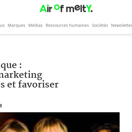
cus
Marques
Médias
Ressources humaines
Sociétés
Newslette
nque :
 marketing
s et favoriser
28