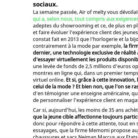
sociaux.
La semaine passée, Air of melty vous dévoila
qui a, selon nous, tout compris aux exigence
adeptes du showrooming et ce, de plus en pl
et faire évoluer l'expérience client des jeun
constat fait en 2013 que l'horlogerie et la bi
contrairement à la mode par exemple,
la fir
dernier, une technologie exclusive de réali
d'essayer virtuellement les produits disponib
une levée de fonds de 2,5 millions d'euros o
montres en ligne qui, dans un premier temps,
virtuel online.
Et si, grâce à cette innovatio
celui de la mode ? Et bien non, que l'on se ra
d'en témoigner une enseigne américaine, qu
de personnaliser l'expérience client en maga
Car si, aujourd'hui, les moins de 35 ans achè
que la jeune cible affectionne toujours part
donc pour répondre à cette attente, tout en s
essayages, que la firme Memomi propose auj
chaussures et sacs Neiman Marcus aux Etats-U