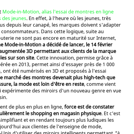
it
Mode-in-Motion, alias l'essai de montres en ligne
s des jeunes
. En effet, à l'heure où les jeunes, très
us depuis leur canapé, les marques doivent s'adapter
es consommateurs. Dans cette logique, suite au
jouterie ne sont pas encore en maturité sur Internet,
me Mode-in-Motion a décidé de lancer, le 14 février
té augmentée 3D permettant aux clients de la marque
les sur son site
. Cette innovation, permise grâce à
pérée en 2013, permet ainsi d'essayer près de 1 000
 ont été numérisés en 3D et proposés à l'essai
n, le marché des montres devenait plus high-tech que
ssure, la mode est loin d'être en reste
, comme vient
i expérimente des miroirs d'un nouveau genre en vue
sin.
tent de plus en plus en ligne,
force est de constater
iculièrement le shopping en magasin physique
. Et c'est
implifiant et en rendant toujours plus ludiques les
ourd'hui aux clientes de l'enseigne de mode,
nis d'utiliser des miroirs intelligents permettant
"à