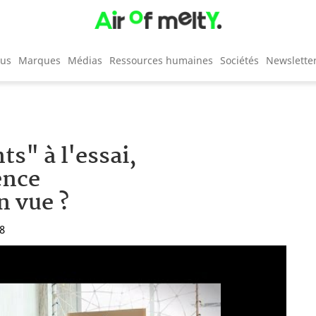
cus
Marques
Médias
Ressources humaines
Sociétés
Newslette
ts" à l'essai,
ence
n vue ?
38