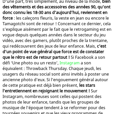
D’une part, très simplement, au niveau de la mode,
bien
des vêtements et des accessoires des années 90, qu’ont
donc connu les 18-30 ans d’aujourd’hui, reviennent en
force
: les caleçons fleuris, la veste en jean ou encore le
Tamagotchi sont de retour ! Concernant ce dernier, cela
s’explique aisément par le fait que le retrogaming est en
vogue depuis quelques années dans le secteur du jeu
vidéo, avec des gamers, plutôt proches de la trentaine,
qui redécouvrent des jeux de leur enfance. Mais,
c’est
d’un point de vue général que force est de constater
que le rétro est de retour partout !
Si Facebook a son
défi ‘Une photo ou un resto’,
Instagram
a son
équivalent : Throwback Thursday. Chaque jeudi, les
usagers du réseau social sont ainsi invités à poster une
ancienne photo d’eux. Si l’engouement général autour
de cette pratique est déjà bien présent,
les stars
l’entretiennent en rejoignant le mouvement !
Sur
Instagram, nombreuses sont celles qui postent des
photos de leur enfance, tandis que les groupes de
musique de l’époque tendent à se reformer pour des
tournées souvenirs et que les vieux programmes de