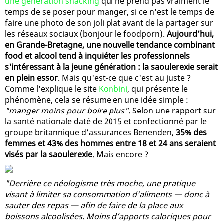
une génération snacking
qui ne prend pas vraiment le
temps de se poser pour manger, si ce n'est le temps de
faire une photo de son joli plat avant de la partager sur
les réseaux sociaux (bonjour le foodporn).
Aujourd'hui,
en Grande-Bretagne, une nouvelle tendance combinant
food et alcool tend à inquiéter les professionnels
s'intéressant à la jeune génération : la saoulerexie serait
en plein essor
. Mais qu'est-ce que c'est au juste ?
Comme l'explique le site
Konbini
, qui présente le
phénomène, cela se résume en une idée simple :
"manger moins pour boire plus"
. Selon une rapport sur
la santé nationale daté de 2015 et confectionné par le
groupe britannique d’assurances Benenden,
35% des
femmes et 43% des hommes entre 18 et 24 ans seraient
visés par la saoulerexie
. Mais encore ?
"Derrière ce néologisme très moche, une pratique
visant à limiter sa consommation d’aliments — donc à
sauter des repas — afin de faire de la place aux
boissons alcoolisées. Moins d’apports caloriques pour