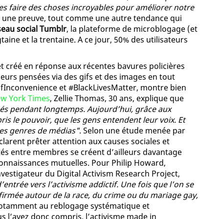
nes faire des choses incroyables pour améliorer notre
t une preuve, tout comme une autre tendance qui
éseau social Tumblr
, la plateforme de microblogage (et
ine et la trentaine. A ce jour, 50% des utilisateurs
t créé en réponse aux récentes bavures policières
leurs pensées via des gifs et des images en tout
nconvenience et #BlackLivesMatter, montre bien
w York Times
, Zellie Thomas, 30 ans, explique que
gés pendant longtemps. Aujourd’hui, grâce aux
pris le pouvoir, que les gens entendent leur voix. Et
les genres de médias"
. Selon une étude menée par
larent prêter attention aux causes sociales et
nités entre membres se créent d’ailleurs davantage
connaissances mutuelles. Pour Philip Howard,
vestigateur du Digital Activism Research Project,
’entrée vers l’activisme addictif. Une fois que l’on se
firmée autour de la race, du crime ou du mariage gay,
notamment au reblogage systématique et
s l’avez donc compris, l’activisme made in