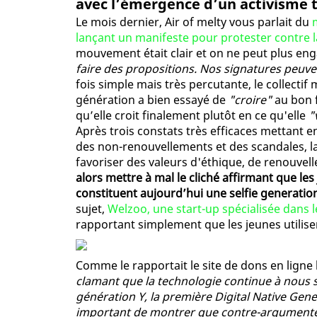
avec l’émergence d’un activisme tr
Le mois dernier, Air of melty vous parlait du
lançant un manifeste pour protester contre l
mouvement était clair et on ne peut plus en
faire des propositions. Nos signatures peuv
fois simple mais très percutante, le collecti
génération a bien essayé de
"croire"
au bon f
qu’elle croit finalement plutôt en ce qu'elle
"
Après trois constats très efficaces mettant 
des non-renouvellements et des scandales, l
favoriser des valeurs d'éthique, de renouvel
alors mettre à mal le cliché affirmant que les
constituent aujourd’hui une selfie generatio
sujet,
Welzoo, une start-up spécialisée dans l
rapportant simplement que les jeunes utilisen
Comme le rapportait le site de dons en ligne 
clamant que la technologie continue à nous s
génération Y, la première Digital Native Gener
important de montrer que contre-argumenter c