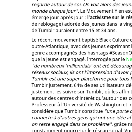
regarde autour de soi. On voit alors des jeu
monde chaque jour"
. Le Mouvement Y en es
émerge jour après jour :
l’activisme sur le r
de reblogage) adorée des jeunes dans la vingta
de Tumblr auraient entre 15 et 34 ans.
Le récent mouvement baptisé Black Culture e
outre-Atlantique, avec des jeunes exprimant 
genre accompagnés des hashtags #SeasonOfI
que la jeune est engagé. Interrogée par le
Ne
"de nombreux ‘millennials’ ont été découra
réseaux sociaux, ils ont l’impression d’avoir 
Tumblr est une super plateforme pour tous 
Tumblr justement, 64% de ses utilisateurs déc
justement les suivre sur Tumblr, où les affi
autour des centres d’intérêt qu’autour des 
Professeur à l’Université de Washington et in
considère que Tumblr constitue
"une porte d
connecte à d’autres gens qui ont une idée af
on reste engagé dans ce problème"
, grâce 
constamment nourri sur le réseau social. Vou