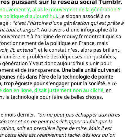
ès puissant sur le réseau social Tumblr.
mouvement Y, alias le mouvement de la génération Y
a politique d’aujourd’hui
. Le slogan associé à ce
gagé :
"c'est l'histoire d'une génération qui est prête à
ent tout changer"
. Au travers d'une infographie à la
f mouvement Y à l'origine de mouvy.fr montrait que sa
onctionnement de la politique en France, mais
voit, lit, entend"
, et le constat n'est alors pas brillant.
en lumière le problème des dépenses non-justifiées,
a génération Y veut donc aujourd'hui s'unir pour
lement et de transparence.
Une belle unité qui venait
 jeunes nés dans l’ère de la technologie de pointe
n, trop égoïste pour s’engager pour la société
. A ce
e don en ligne, disait justement non au cliché
, en
t la technologie pour faire de belles choses.
le mois dernier,
"on ne peut pas échapper aux titres
éparer et on ne peut pas échapper au fait que la
ation, soit en première ligne de mire. Mais il est
ette idée est relativement facile, dès lors qu'on