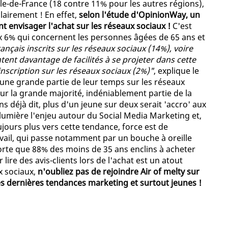
le-de-France (18 contre 11% pour les autres régions),
clairement ! En effet,
selon l'étude d'OpinionWay, un
t envisager l'achat sur les réseaux sociaux !
C'est
x 6% qui concernent les personnes âgées de 65 ans et
rançais inscrits sur les réseaux sociaux (14%), voire
ent davantage de facilités à se projeter dans cette
scription sur les réseaux sociaux (2%)"
, explique le
t une grande partie de leur temps sur les réseaux
our la grande majorité, indéniablement partie de la
s déjà dit, plus d'un jeune sur deux serait 'accro' aux
lumière l'enjeu autour du Social Media Marketing et,
jours plus vers cette tendance, force est de
vail, qui passe notamment par un bouche à oreille
porte que 88% des moins de 35 ans enclins à acheter
lire des avis-clients lors de l'achat est un atout
ux sociaux,
n'oubliez pas de rejoindre Air of melty sur
es dernières tendances marketing et surtout jeunes !