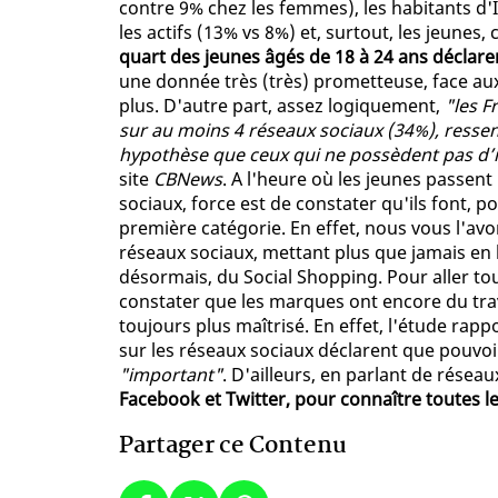
contre 9% chez les femmes), les habitants d'I
les actifs (13% vs 8%) et, surtout, les jeunes, 
quart des jeunes âgés de 18 à 24 ans déclaren
une donnée très (très) prometteuse, face au
plus. D'autre part, assez logiquement,
"les F
sur au moins 4 réseaux sociaux (34%), ressent
hypothèse que ceux qui ne possèdent pas d’in
site
CBNews
. A l'heure où les jeunes passen
sociaux, force est de constater qu'ils font, p
première catégorie. En effet, nous vous l'avon
réseaux sociaux, mettant plus que jamais en 
désormais, du Social Shopping. Pour aller tou
constater que les marques ont encore du tra
toujours plus maîtrisé. En effet, l'étude rap
sur les réseaux sociaux déclarent que pouvoir 
"important"
. D'ailleurs, en parlant de résea
Facebook et Twitter, pour connaître toutes l
Partager ce Contenu