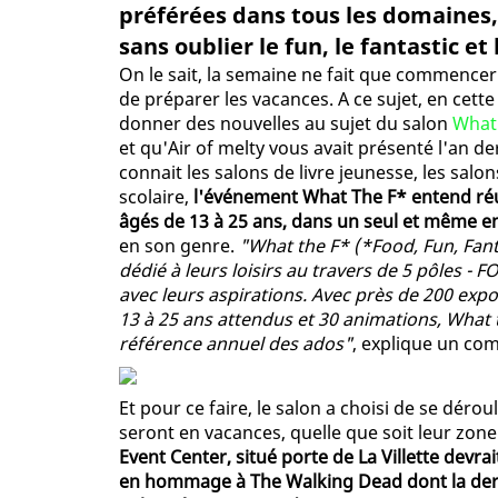
préférées dans tous les domaines,
sans oublier le fun, le fantastic et l
On le sait, la semaine ne fait que commencer
de préparer les vacances. A ce sujet, en cett
donner des nouvelles au sujet du salon
What 
et qu'Air of melty vous avait présenté l'an de
connait les salons de livre jeunesse, les salo
scolaire,
l'événement What The F* entend réun
âgés de 13 à 25 ans, dans un seul et même e
en son genre.
"What the F* (*Food, Fun, Fanta
dédié à leurs loisirs au travers de 5 pôles -
avec leurs aspirations. Avec près de 200 exp
13 à 25 ans attendus et 30 animations, What
référence annuel des ados"
, explique un co
Et pour ce faire, le salon a choisi de se déro
seront en vacances, quelle que soit leur zone
Event Center, situé porte de La Villette devr
en hommage à The Walking Dead dont la derniè