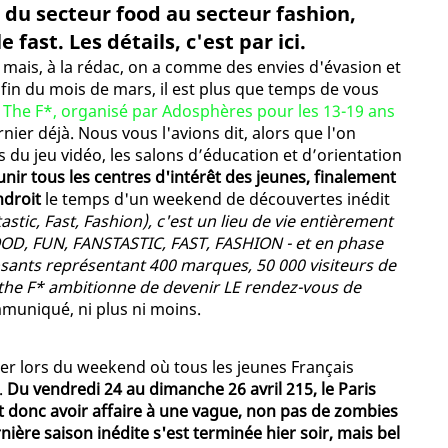
 du secteur food au secteur fashion,
e fast. Les détails, c'est par ici.
 mais, à la rédac, on a comme des envies d'évasion et
e fin du mois de mars, il est plus que temps de vous
The F*, organisé par Adosphères pour les 13-19 ans
rnier déjà. Nous vous l'avions dit, alors que l'on
ns du jeu vidéo, les salons d’éducation et d’orientation
ir tous les centres d'intérêt des jeunes, finalement
ndroit
le temps d'un weekend de découvertes inédit
stic, Fast, Fashion), c'est un lieu de vie entièrement
 FOOD, FUN, FANSTASTIC, FAST, FASHION - et en phase
osants représentant 400 marques, 50 000 visiteurs de
 the F* ambitionne de devenir LE rendez-vous de
mmuniqué, ni plus ni moins.
uler lors du weekend où tous les jeunes Français
.
Du vendredi 24 au dimanche 26 avril 215, le Paris
ait donc avoir affaire à une vague, non pas de zombies
re saison inédite s'est terminée hier soir, mais bel