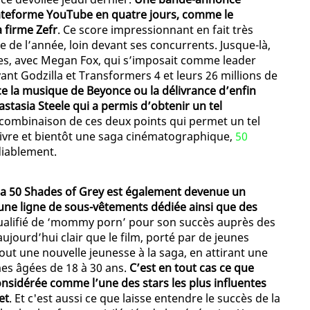
 plateforme YouTube en quatre jours, comme le
 firme Zefr
. Ce score impressionnant en fait très
 de l’année, loin devant ses concurrents. Jusque-là,
tles, avec Megan Fox, qui s’imposait comme leader
ant Godzilla et Transformers 4 et leurs 26 millions de
ce la musique de Beyonce ou la délivrance d’enfin
stasia Steele qui a permis d’obtenir un tel
combinaison de ces deux points qui permet un tel
livre et bientôt une saga cinématographique,
50
diablement.
ga 50 Shades of Grey est également devenue un
 une ligne de sous-vêtements dédiée ainsi que des
é qualifié de ‘mommy porn’ pour son succès auprès des
ujourd’hui clair que le film, porté par de jeunes
out une nouvelle jeunesse à la saga, en attirant une
es âgées de 18 à 30 ans.
C’est en tout cas ce que
nsidérée comme l’une des stars les plus influentes
et
. Et c'est aussi ce que laisse entendre le succès de la