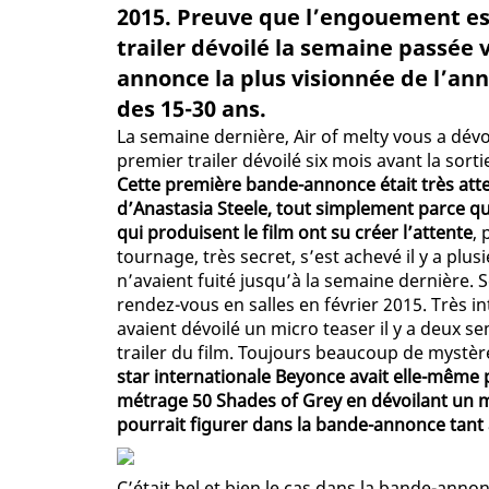
2015. Preuve que l’engouement est
trailer dévoilé la semaine passée 
annonce la plus visionnée de l’an
des 15-30 ans.
La semaine dernière, Air of melty vous a dévo
premier trailer dévoilé six mois avant la sort
Cette première bande-annonce était très atte
d’Anastasia Steele, tout simplement parce que
qui produisent le film ont su créer l’attente
, 
tournage, très secret, s’est achevé il y a plu
n’avaient fuité jusqu’à la semaine dernière. 
rendez-vous en salles en février 2015. Très int
avaient dévoilé un micro teaser il y a deux 
trailer du film. Toujours beaucoup de mystère 
star internationale Beyonce avait elle-même p
métrage 50 Shades of Grey en dévoilant un mi
pourrait figurer dans la bande-annonce tant
C’était bel et bien le cas dans la bande-anno