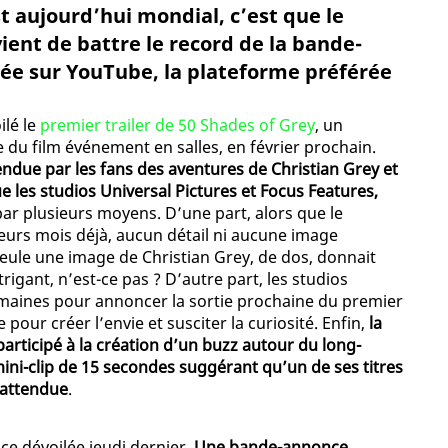
 aujourd’hui mondial, c’est que le
vient de battre le record de la bande-
née sur YouTube, la plateforme préférée
ilé le
premier trailer de 50 Shades of Grey
, un
ie du film événement en salles, en février prochain.
ndue par les fans des aventures de Christian Grey et
 les studios Universal Pictures et Focus Features,
par plusieurs moyens. D’une part, alors que le
sieurs mois déjà, aucun détail ni aucune image
Seule une image de Christian Grey, de dos, donnait
rigant, n’est-ce pas ? D’autre part, les studios
semaines pour annoncer la sortie prochaine du premier
pour créer l’envie et susciter la curiosité. Enfin,
la
articipé à la création d’un buzz autour du long-
ni-clip de 15 secondes suggérant qu’un de ses titres
 attendue
.
nce dévoilée jeudi dernier.
Une bande-annonce