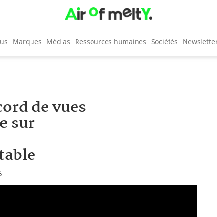
cus
Marques
Médias
Ressources humaines
Sociétés
Newslette
cord de vues
e sur
table
6