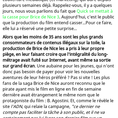
plusieurs semaines déjà. Rappelez-vous, il y a quelques
jours, nous vous parlions du fait que
Quick se mettait à
la casse pour Brice de Nice 3
. Aujourd'hui, c'est le public
que la production du film entend casser...Pour ce faire,
elle lui a réservé une petite surprise...
Alors que les moins de 35 ans sont les plus grands
consommateurs de contenus illégaux sur la toile, la
production de Brice de Nice les a pris à leur propre
piège, en leur faisant croire que l'intégralité du long-
métrage avait fuité sur Internet, avant même sa sortie
sur grand écran
. Une aubaine pour les jeunes, qui n'ont
donc pas besoin de payer pour voir les nouvelles
aventures de leur héros préféré ? Pas si vite ! Les plus
fans de la saga Brice de Nice auront reconnu que le
pirate ayant mis le film en ligne en fin de semaine
dernière avait étrangement le même nom que le
protagoniste du film : B. Agostini. Et, comme le révèle le
site
l'ADN
, qui relaie la campagne,
"ce dernier ne
compte pas faciliter la tâche à son public, et il ne va
certainement pas lui livrer son dernier film sur un