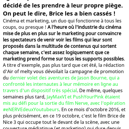
décidé de les prendre à leur propre piège.
On peut le dire, Brice les a bien cassés !
Cinéma et marketing, un duo qui fonctionne à tous les
coups, ou presque !
A l'heure où l'industrie du cinéma
mise de plus en plus sur le marketing pour convaincre
les spectateurs de venir voir les films qui leur sont
proposés dans la multitude de contenus qui sortent
chaque semaine, c'est assez logiquement que ce
marketing prend forme sur tous les supports possibles
.
A titre d'exemple, pas plus tard que cet été, la rédaction
d'Air of melty vous dévoilait la campagne de promotion
du
dernier volet des aventures de Jason Bourne, qui a
confronté les internautes à leur mémoire en ligne au
travers d'un dispositif très spécial
. De même, quelques
semaines plus tard,
JayMaxVI et PushYourPink étaient
mis au défi pour la sortie du film Nerve, avec l'opération
#eNERVEdeuxYoutubeurs
. En ce mois d'octobre 2016, et
plus précisément, en ce 19 octobre, c'est le film Brice de
Nice 3 qui occupe tout le devant de la scène, avec une
couverture médiatique (et marketing) qui dure depuis