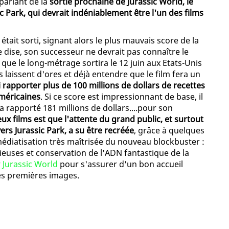
parlant de la
sortie prochaine de Jurassic World, le
c Park, qui devrait indéniablement être l'un des films
était sorti, signant alors le plus mauvais score de la
e dise, son successeur ne devrait pas connaître le
 que le long-métrage sortira le 12 juin aux Etats-Unis
ns laissent d'ores et déjà entendre que le film fera un
i rapporter plus de 100 millions de dollars de recettes
méricaines
. Si ce score est impressionnant de base, il
a rapporté 181 millions de dollars....pour son
eux films est que l'attente du grand public, et surtout
ers Jurassic Park, a su être recréée
, grâce à quelques
médiatisation très maîtrisée du nouveau blockbuster :
euses et conservation de l'ADN fantastique de la
r
Jurassic World
pour s'assurer d'un bon accueil
es premières images.