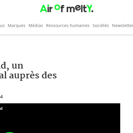
cus
Marques
Médias
Ressources humaines
Sociétés
Newslette
ld, un
l auprès des
44
nd