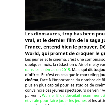
Les dinosaures, trop has been pou
vrai, et le dernier film de la saga J
France, entend bien le prouver. Dé
World, qui promet de croquer le gr
Les jeunes et le cinéma, c'est une combinaison
quelques mois, la rédaction d'Air of melty vo
dans les cinémas en 2015
. Mais
qui dit touj
d'offres. Et c'est en cela que le marketing j
cinéma
. Face à l'importance du nombre de fi
plus en plus capital pour les studios de ciné
convaincre ces jeunes spectateurs de venir voi
parvenir,
Warner Bros dévoilait récemment 
et virale pour faire jouer les jeunes
et les att