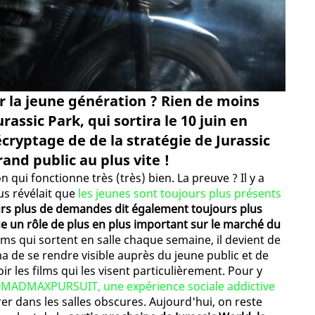
r la jeune génération ? Rien de moins
urassic Park, qui sortira le 10 juin en
cryptage de de la stratégie de Jurassic
and public au plus vite !
 qui fonctionne très (très) bien. La preuve ? Il y a
us révélait que
les jeunes sont toujours plus présents
ours plus de demandes dit également toujours plus
oue un rôle de plus en plus important sur le marché du
lms qui sortent en salle chaque semaine, il devient de
ma de se rendre visible auprès du jeune public et de
r les films qui les visent particulièrement. Pour y
#MADMAXPURSUIT, une expérience sociale addictive
irer dans les salles obscures. Aujourd'hui, on reste