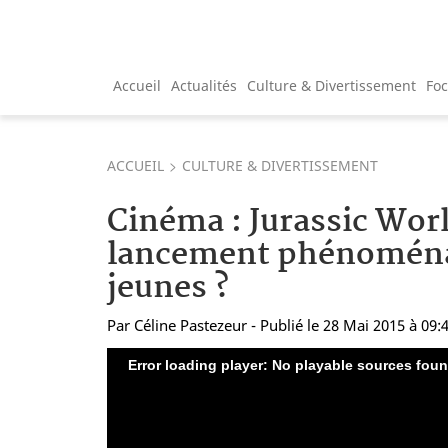
Accueil
Actualités
Culture & Divertissement
Fo
ACCUEIL
CULTURE & DIVERTISSEMENT
Cinéma : Jurassic Wor
lancement phénoména
jeunes ?
Par
Céline Pastezeur
- Publié le 28 Mai 2015 à 09:
Error loading player: No playable sources fou