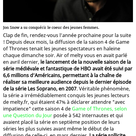
Jon Snow a su conquérir le coeur des jeunes femmes.
Clap de fin, rendez-vous l’année prochaine pour la suite
! Depuis deux mois, la diffusion de la saison 4 de Game
of Thrones tenait les jeunes spectateurs en haleine
chaque dimanche soir. Air of melty vous en avait parlé
en avril dernier,
le lancement de la nouvelle saison de la
série médiévale et fantastique de HBO avait été suivi par
6,6 millions d’Américains, permettant à la chaîne de
réaliser sa meilleure audience depuis le dernier épisode
de la série Les Soprano, en 2007
. Véritable phénomène,
la série a irrémédiablement conquis les jeunes lecteurs
de melty.fr, qui étaient 47% à déclarer attendre "avec
impatience" cette saison 4 de
Game of Thrones, selon
une Question du Jour
posée à 542 internautes et qui
avaient placé la série en septième position de leurs
séries les plus suivies avant même le début de la
diffusion de celle-ci, en mars dernier.
La série sollicite