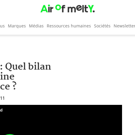
cus
Marques
Médias
Ressources humaines
Sociétés
Newslette
: Quel bilan
ine
ce ?
:11
nd