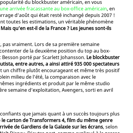
a popularité du blockbuster américain, en vous
t une arrivée fracassante au box-office américain
, en
arrage d’août qui était resté inchangé depuis 2007 !
nt toutes les estimations, un véritable phénomène
.
Mais qu’en est-il de la France ? Les jeunes sont-ils
er, pas vraiment. Lors de sa première semaine
 contenter de la deuxième position du top au box-
uc Besson porté par Scarlett Johansson.
Le blockbuster
tista, entre autres, a ainsi attiré 935 000 spectateurs
est un chiffre plutôt encourageant et même très positif
lein milieu de l’été, la comparaison avec le
 mêmes ingrédients et produit par le même studio
ère semaine d’exploitation, Avengers, sorti en avril
 confiants que jamais quant à un succès toujours plus
ue le carton de Transformers 4, film du même genre
arrivée de Gardiens de la Galaxie sur les écrans
, selon