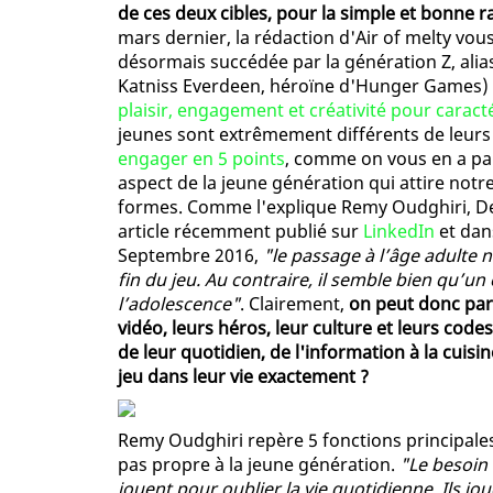
de ces deux cibles, pour la simple et bonne ra
mars dernier, la rédaction d'Air of melty vous 
désormais succédée par la génération Z, ali
Katniss Everdeen, héroïne d'Hunger Games)
plaisir, engagement et créativité pour caracté
jeunes sont extrêmement différents de leurs
engager en 5 points
, comme on vous en a par
aspect de la jeune génération qui attire notr
formes. Comme l'explique Remy Oudghiri, De
article récemment publié sur
LinkedIn
et dan
Septembre 2016,
"le passage à l’âge adulte n
fin du jeu. Au contraire, il semble bien qu’un c
l’adolescence"
. Clairement,
on peut donc parl
vidéo, leurs héros, leur culture et leurs code
de leur quotidien, de l'information à la cuis
jeu dans leur vie exactement ?
Remy Oudghiri repère 5 fonctions principales
pas propre à la jeune génération.
"Le besoin 
jouent pour oublier la vie quotidienne. Ils j