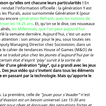
ison qu'elles ont chacune leurs particularités !
En
rendait l'information officielle : la génération Y est
as les Plurals, aussi surnommée Génération K (pour
 ou encore
génération Refresh, avec les notions de
riser les 18-25 ans
. Et, qu'on se le dise, ces nouveaux
 aînés,
les Millennials, que l'on peut aujourd'hui
lé la semaine dernière. Aujourd'hui, c'est un autre
e attention : son amour pour le jeu, sous toutes ses
puty Managing Director chez Sociovision, dans un
s le cahier de tendances House of Games (M&O) de
e se traduit plus chez les jeunes d’aujourd’hui par la
ertain état d’esprit 'play' survit à la sortie de
er d'une génération "play", qui a grandi avec les jeux
s. Des jeux vidéo qui s'invitent dans tous les éléments
ine en passant par la technologie. Mais qu'apporte le
. La première, celle de
"jouer pour s'évader"
n'est
d’évasion est un besoin universel. Les 15-30 ans
ouent pour rêver et éprouver des sensations fortes et