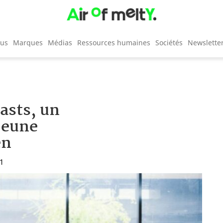
cus
Marques
Médias
Ressources humaines
Sociétés
Newslette
asts, un
jeune
en
41