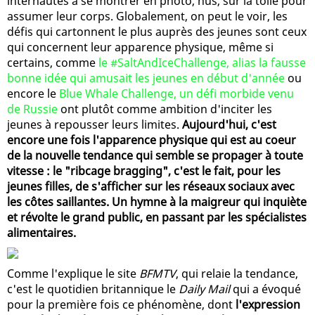
internautes à se montrer en photo, nus, sur la toile pour
assumer leur corps. Globalement, on peut le voir, les
défis qui cartonnent le plus auprès des jeunes sont ceux
qui concernent leur apparence physique, même si
certains, comme
le #SaltAndIceChallenge, alias la fausse
bonne idée qui amusait les jeunes en début d'année
ou
encore le
Blue Whale Challenge, un défi morbide venu
de Russie
ont plutôt comme ambition d'inciter les
jeunes à repousser leurs limites.
Aujourd'hui, c'est
encore une fois l'apparence physique qui est au coeur
de la nouvelle tendance qui semble se propager à toute
vitesse : le "ribcage bragging", c'est le fait, pour les
jeunes filles, de s'afficher sur les réseaux sociaux avec
les côtes saillantes. Un hymne à la maigreur qui inquiète
et révolte le grand public, en passant par les spécialistes
alimentaires.
Comme l'explique le site
BFMTV
, qui relaie la tendance,
c'est le quotidien britannique le
Daily Mail
qui a évoqué
pour la première fois ce phénomène, dont
l'expression