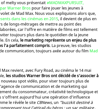
r of melty vous présentait
#MADMAXPURSUIT,
e par Warner Bros
pour faire jouer les jeunes à
 volet de Mad Max. Nous vous expliquions alors que,
résents dans les cinémas en 2015
, il devient de plus en
urs de longs-métrages de mettre au point des
borées, car l'offre en matière de films est tellement
nviter toujours plus dans le quotidien de la jeune
le. En cela,
le marketing représente un enjeu de plus
os l'a parfaitement compris
. La preuve, les studios
 de communication, toujours axée autour du film
Mad
 Max revient, avec Fury Road, au cinéma le 14 mai
ale,
les studios Warner Bros ont décidé de s'associer à
un nouveau spot vidéo, pour viser toujours plus de
R, l'agence de communication et de marketing qui
gement du consommateur, créativité technologique et
s'offrent aujourd'hui une opération d’influence
me le révèle le site
CBNews
, un
"buzzkit destiné à
mprenant tout l'attirail du héros : un sac militaire ,