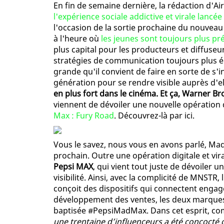
En fin de semaine dernière, la rédaction d'Ai
l'expérience sociale addictive et virale lancé
l'occasion de la sortie prochaine du nouveau
à l'heure où
les jeunes sont toujours plus p
plus capital pour les producteurs et diffuse
stratégies de communication toujours plus éla
grande qu'il convient de faire en sorte de s'i
génération pour se rendre visible auprès d'el
en plus fort dans le cinéma. Et ça, Warner Br
viennent de dévoiler une nouvelle opération
Max : Fury Road
. Découvrez-là par ici.
Vous le savez, nous vous en avons parlé, Mad
prochain. Outre une opération digitale et vir
Pepsi MAX
, qui vient tout juste de dévoiler 
visibilité. Ainsi, avec la complicité de MNST
conçoit des dispositifs qui connectent enga
développement des ventes, les deux marques 
baptisée #PepsiMadMax. Dans cet esprit, com
une trentaine d’influenceurs a été concocté co