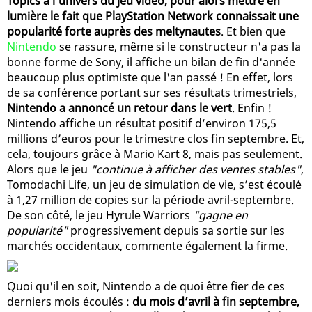
Topics à l'univers du jeu vidéo, pour alors mettre en
lumière le fait que PlayStation Network connaissait une
popularité forte auprès des meltynautes
. Et bien que
Nintendo
se rassure, même si le constructeur n'a pas la
bonne forme de Sony, il affiche un bilan de fin d'année
beaucoup plus optimiste que l'an passé ! En effet, lors
de sa conférence portant sur ses résultats trimestriels,
Nintendo a annoncé un retour dans le vert
. Enfin !
Nintendo affiche un résultat positif d’environ 175,5
millions d’euros pour le trimestre clos fin septembre. Et,
cela, toujours grâce à Mario Kart 8, mais pas seulement.
Alors que le jeu
"continue à afficher des ventes stables"
,
Tomodachi Life, un jeu de simulation de vie, s’est écoulé
à 1,27 million de copies sur la période avril-septembre.
De son côté, le jeu Hyrule Warriors
"gagne en
popularité"
progressivement depuis sa sortie sur les
marchés occidentaux, commente également la firme.
Quoi qu'il en soit, Nintendo a de quoi être fier de ces
derniers mois écoulés :
du mois d’avril à fin septembre,