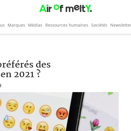
cus
Marques
Médias
Ressources humaines
Sociétés
Newslette
préférés des
en 2021 ?
9