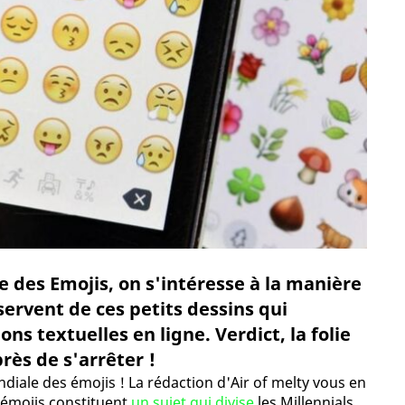
e des Emojis, on s'intéresse à la manière
servent de ces petits dessins qui
s textuelles en ligne. Verdict, la folie
rès de s'arrêter !
ndiale des émojis ! La rédaction d'Air of melty vous en
s émojis constituent
un sujet qui divise
les Millennials