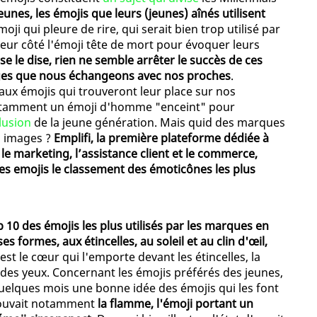
jeunes, les émojis que leurs (jeunes) aînés utilisent
ji qui pleure de rire, qui serait bien trop utilisé par
e leur côté l'émoji tête de mort pour évoquer leurs
se le dise, rien ne semble arrêter le succès de ces
sages que nous échangeons avec nos proches
.
aux émojis qui trouveront leur place sur nos
notamment un émoji d'homme "enceint" pour
clusion
de la jeune génération. Mais quid des marques
es images ?
Emplifi, la première plateforme dédiée à
 le marketing, l’assistance client et le commerce,
des emojis le classement des émoticônes les plus
p 10 des émojis les plus utilisés par les marques en
es formes, aux étincelles, au soleil et au clin d'œil,
'est le cœur qui l'emporte devant les étincelles, la
 des yeux. Concernant les émojis préférés des jeunes,
 quelques mois une bonne idée des émojis qui les font
etrouvait notamment
la flamme, l'émoji portant un