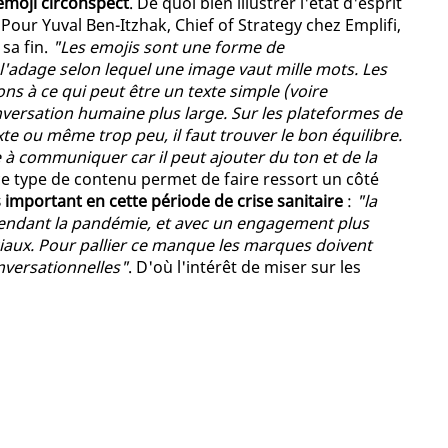
'émoji circonspect
. De quoi bien illustrer l'état d'esprit
 Pour Yuval Ben-Itzhak, Chief of Strategy chez Emplifi,
 sa fin.
"Les emojis sont une forme de
'adage selon lequel une image vaut mille mots. Les
ns à ce qui peut être un texte simple (voire
nversation humaine plus large. Sur les plateformes de
te ou même trop peu, il faut trouver le bon équilibre.
à communiquer car il peut ajouter du ton et de la
ce type de contenu permet de faire ressort un côté
s important en cette période de crise sanitaire
:
"la
pendant la pandémie, et avec un engagement plus
iaux. Pour pallier ce manque les marques doivent
onversationnelles"
. D'où l'intérêt de miser sur les