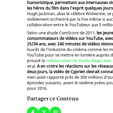
humoristique, permettant aux internautes vi
les héros du film dans l’esprit quelques jour
Hugh Jackman, alias le célèbre Wolverine, se
visiblement orchestré par la Fox même si a
collaboration entre le YouTubeur aux 5 milli
Selon une étude ComScore de 2011,
les jeun
consommateurs de vidéos sur YouTube, avec 
25/34 ans, avec 240 minutes de vidéos visio
lourds de l’industrie du cinéma comme les m
YouTube pour se mettre en lumière auprès du 
prouvé la
collaboration de Studio Bagel ave
viral.
A en croire les réactions sur les réseaux 
deux jours, la vidéo de Cyprien devrait connaî
men avait rapporté près de 300 millions d’eu
épisodes suivants, avant le sixième prévu po
pour 2016.
Partager ce Contenu