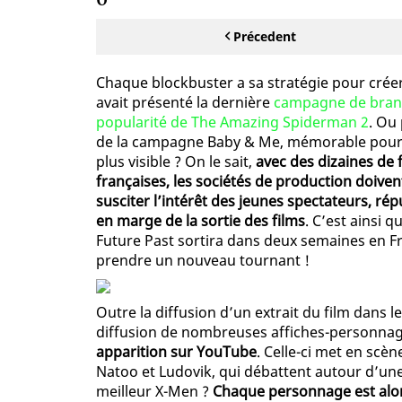
0-
Précedent
Chaque blockbuster a sa stratégie pour créer l
avait présenté la dernière
campagne de brand 
popularité de The Amazing Spiderman 2
. Ou 
de la campagne Baby & Me, mémorable pour l
plus visible ? On le sait,
avec des dizaines de 
françaises, les sociétés de production doiven
susciter l’intérêt des jeunes spectateurs, répu
en marge de la sortie des films
. C’est ainsi q
Future Past sortira dans deux semaines en Fr
prendre un nouveau tournant !
Outre la diffusion d’un extrait du film dans
diffusion de nombreuses affiches-personna
apparition sur YouTube
. Celle-ci met en scè
Natoo et Ludovik, qui débattent autour d’une q
meilleur X-Men ?
Chaque personnage est alor