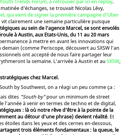
Youth Trends Forum, à retrouver par ici en replay
.
 matinée d'échanges, se trouvait Nicolas Lévy,
el, qui vient de signer la première campagne d'Uber
i vit clairement une semaine particulière puisque
atégiques au sein de l'agence Marcel, se sont envolés
éroule à Austin, aux Etats-Unis, du 11 au 20 mars
n permanence à mettre en avant les innovations qui
on demain (comme Periscope, découvert au SXSW l'an
essionnels ont accepté de nous faire partager leur
rythmeront la semaine. L'arrivée à Austin et au
SXSW
,
 stratégiques chez Marcel.
 South by Southwest, on a réagi un peu comme ça :
ais dites
"South by"
pour un minimum de street
e l’année à venir en termes de techno et de digital,
égiques : là où notre rêve d’être à la pointe de la
lamment au détour d’une phrase) devient réalité
. Et
 étoiles dans les yeux et des cernes en-dessous,
artagent trois éléments fondamentaux : la queue, le