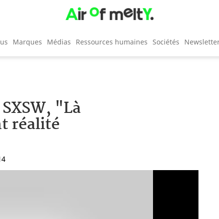
cus
Marques
Médias
Ressources humaines
Sociétés
Newslette
à SXSW, "Là
t réalité
14