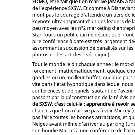
FOMO, et le fait que l’on n’arrive JAMAIS à f
de l’expérience SXSW. Et comme à Disneyland,
n’ont pas le courage d’attendre un tiers de l
keynote ultra-inspirant d’un des leaders de la
peu moyen avec les n°2 marketing d’entrepr
Star Tours un petit charme désuet que n’ont p
pire conférence à date est très largement d
assommante succession de banalités sur les
photos et des articles – véridique).
Tout le monde le dit chaque année : le mot-cl
forcément, mathématiquement, quelque chose 
goodies ou un meilleur buffet, quelque part 
vite dans l’état hypnotique dans lequel nous 
conférences et de panels, sautant de l’avenir
passant par la déconstruction de la télévision
de SXSW, c’est celui-là : apprendre à revoir se
chances que l’on n’arrive pas à voir Mickey 
pas faire toutes les bonnes attractions, et qu
Neiges avant même d’arriver au parking (une
son hoodie Marcel à une conférence de l’accé