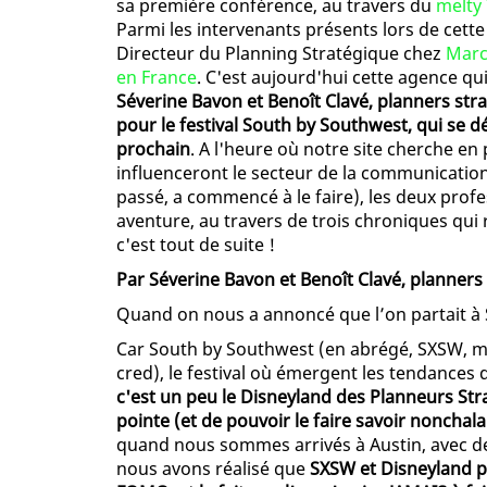
sa première conférence, au travers du
melty 
Parmi les intervenants présents lors de cette
Directeur du Planning Stratégique chez
Marc
en France
. C'est aujourd'hui cette agence qu
Séverine Bavon et Benoît Clavé, planners str
pour le festival South by Southwest, qui se d
prochain
. A l'heure où notre site cherche e
influenceront le secteur de la communicati
passé, a commencé à le faire), les deux prof
aventure, au travers de trois chroniques qui 
c'est tout de suite !
Par Séverine Bavon et Benoît Clavé, planners
Quand on nous a annoncé que l’on partait à
Car South by Southwest (en abrégé, SXSW, m
cred), le festival où émergent les tendances d
c'est un peu le Disneyland des Planneurs Strat
pointe (et de pouvoir le faire savoir noncha
quand nous sommes arrivés à Austin, avec des
nous avons réalisé que
SXSW et Disneyland p