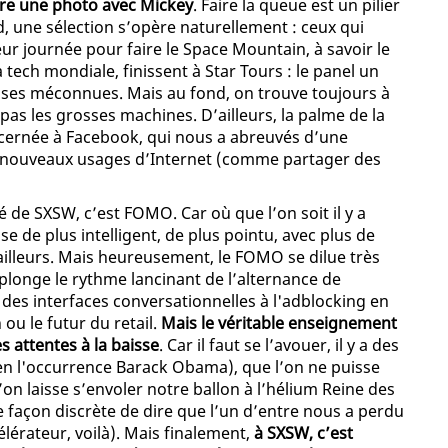
aire une photo avec Mickey
. Faire la queue est un pilier
 une sélection s’opère naturellement : ceux qui
eur journée pour faire le Space Mountain, à savoir le
 tech mondiale, finissent à Star Tours : le panel un
ises méconnues. Mais au fond, on trouve toujours à
as les grosses machines. D’ailleurs, la palme de la
écernée à Facebook, qui nous a abreuvés d’une
 nouveaux usages d’Internet (comme partager des
é de SXSW, c’est FOMO. Car où que l’on soit il y a
de plus intelligent, de plus pointu, avec plus de
ailleurs. Mais heureusement, le FOMO se dilue très
plonge le rythme lancinant de l’alternance de
 des interfaces conversationnelles à l'adblocking en
 ou le futur du retail.
Mais le véritable enseignement
s attentes à la baisse
. Car il faut se l’avouer, il y a des
(en l'occurrence Barack Obama), que l’on ne puisse
’on laisse s’envoler notre ballon à l’hélium Reine des
 façon discrète de dire que l’un d’entre nous a perdu
lérateur, voilà). Mais finalement,
à SXSW, c’est