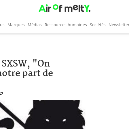
cus
Marques
Médias
Ressources humaines
Sociétés
Newslette
 à SXSW, "On
notre part de
52