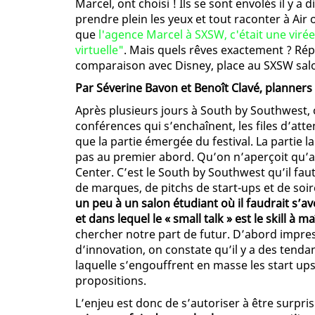
Marcel, ont choisi ! Ils se sont envolés il y a
prendre plein les yeux et tout raconter à Air 
que
l'agence Marcel à SXSW, c'était une virée
virtuelle"
. Mais quels rêves exactement ? Ré
comparaison avec Disney, place au SXSW salo
Par Séverine Bavon et Benoît Clavé, planners
Après plusieurs jours à South by Southwest, o
conférences qui s’enchaînent, les files d’atte
que la partie émergée du festival. La partie l
pas au premier abord. Qu’on n’aperçoit qu’a
Center. C’est le South by Southwest qu’il fa
de marques, de pitchs de start-ups et de soi
un peu à un salon étudiant où il faudrait s’av
et dans lequel le « small talk » est le skill à ma
chercher notre part de futur. D’abord impres
d’innovation, on constate qu’il y a des tendan
laquelle s’engouffrent en masse les start ups
propositions.
L’enjeu est donc de s’autoriser à être surpris