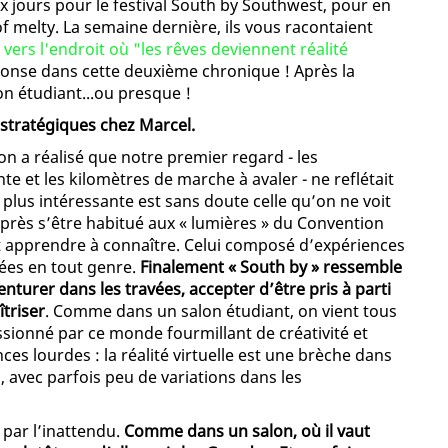
 dix jours pour le festival South by Southwest, pour en
of melty. La semaine dernière, ils vous racontaient
 vers l'endroit où "les rêves deviennent réalité
ponse dans cette deuxième chronique ! Après la
n étudiant...ou presque !
 stratégiques chez Marcel.
n a réalisé que notre premier regard - les
nte et les kilomètres de marche à avaler - ne reflétait
a plus intéressante est sans doute celle qu’on ne voit
près s’être habitué aux « lumières » du Convention
ut apprendre à connaître. Celui composé d’expériences
rées en tout genre.
Finalement « South by » ressemble
enturer dans les travées, accepter d’être pris à parti
îtriser
. Comme dans un salon étudiant, on vient tous
sionné par ce monde fourmillant de créativité et
ces lourdes : la réalité virtuelle est une brèche dans
, avec parfois peu de variations dans les
 par l’inattendu.
Comme dans un salon, où il vaut