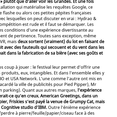
 plutôt que d’aller voir les Grandes. Et une fois
stallation qui matérialise les requêtes Google, ce
 flashe ou alors ces petites pépites françaises
ec lesquelles on peut discuter en vrai : Hydrao &
mpétition est rude et il faut se démarquer. Les
les conditions d’une expérience divertissante au
ent de pertinence. Toutes sans exception, même
 VR, mais
deux sortent (vraiment) du lot en faisant de
it avec des fauteuils qui secouent et du vent dans les
t dans la fabrication de sa bière (avec ses goûts et
coup à jouer : le festival leur permet d’offrir une
produits, eux, intangibles. Et dans l’ensemble elles y
 HBO et USA Network. L’une comme l’autre ont mis en
lacardé la ville de publicités pour Pied Pipper), Mr
r un parking). Quant aux autres marques,
l’expérience
serait-ce qu’en creux. American Greetings, dans un
ier, Friskies s’est payé la venue de Grumpy Cat, mais
le Cognitive studio d’IBM.
Outre l’énième expérience
er/perdre à pierre/feuille/papier/ciseau face à des