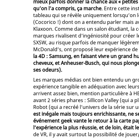
mieux parfois donner la chance aux « petites »
qu’on l’a compris, ça marche
. Entre cette in
tableau qui se révèle uniquement lorsqu’on le
(Cocorico !) dont on a entendu parler mais av
Klaxoon. Comme dans un salon étudiant, la co
marques rivalisent d’ingéniosité pour créer 
SXSW, au risque parfois de manquer légèrem
McDonald’s, ont proposé leur expérience de
la 4D : Samsung, en faisant vivre un grand hu
cheveux, et Anheuser-Busch, qui nous plongeai
ses odeurs).
Les marques médias ont bien entendu un gros 
expérience tangible en adéquation avec leurs 
arrivent assez bien, mention particulière à
avant 2 séries phares : Sillicon Valley (qui a p
Robot (qui a recréé l’univers de la série su
est inégale mais toujours enrichissante, ne 
événement geek vante le retour à la carte pap
l’expérience la plus réussie, et de loin, était 
de VR, il y avait surtout la possibilité de jou