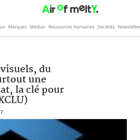
cus
Marques
Médias
Ressources humaines
Sociétés
Newslette
visuels, du
urtout une
at, la clé pour
EXCLU)
17