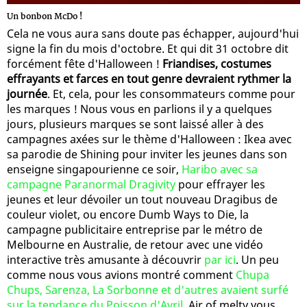
Un bonbon McDo !
Cela ne vous aura sans doute pas échapper, aujourd'hui
signe la fin du mois d'octobre. Et qui dit 31 octobre dit
forcément fête d'Halloween !
Friandises, costumes
effrayants et farces en tout genre devraient rythmer la
journée
. Et, cela, pour les consommateurs comme pour
les marques ! Nous vous en parlions il y a quelques
jours, plusieurs marques se sont laissé aller à des
campagnes axées sur le thème d'Halloween : Ikea avec
sa parodie de Shining pour inviter les jeunes dans son
enseigne singapourienne ce soir,
Haribo avec sa
campagne Paranormal Dragivity
pour effrayer les
jeunes et leur dévoiler un tout nouveau Dragibus de
couleur violet, ou encore Dumb Ways to Die, la
campagne publicitaire entreprise par le métro de
Melbourne en Australie, de retour avec une vidéo
interactive très amusante à découvrir
par ici
. Un peu
comme nous vous avions montré comment
Chupa
Chups, Sarenza, La Sorbonne et d'autres avaient surfé
sur la tendance du Poisson d'Avril
, Air of melty vous