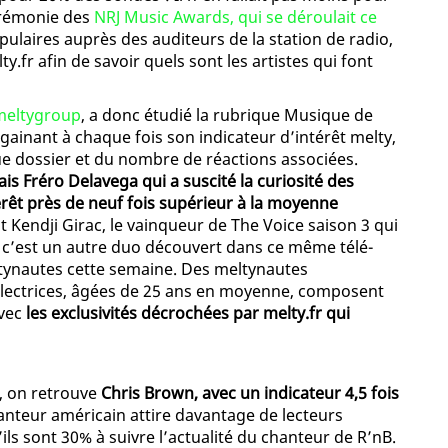
érémonie des
NRJ Music Awards, qui se déroulait ce
opulaires auprès des auditeurs de la station de radio,
.fr afin de savoir quels sont les artistes qui font
meltygroup
, a donc étudié la rubrique Musique de
gainant à chaque fois son indicateur d’intérêt melty,
ue dossier et du nombre de réactions associées.
ais Fréro Delavega qui a suscité la curiosité des
térêt près de neuf fois supérieur à la moyenne
est Kendji Girac, le vainqueur de The Voice saison 3 qui
 c’est un autre duo découvert dans ce même télé-
ltynautes cette semaine. Des meltynautes
s lectrices, âgées de 25 ans en moyenne, composent
avec
les exclusivités décrochées par melty.fr qui
, on retrouve
Chris Brown, avec un indicateur 4,5 fois
hanteur américain attire davantage de lecteurs
ls sont 30% à suivre l’actualité du chanteur de R’nB.