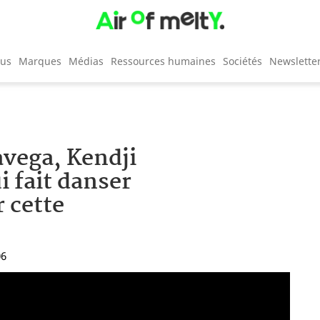
cus
Marques
Médias
Ressources humaines
Sociétés
Newslette
avega, Kendji
i fait danser
r cette
06