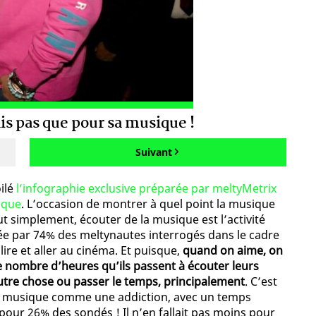
ais pas que pour sa musique !
Suivant
oilé
l’infographie exclusive préparée par meltyMetrix
ique
. L’occasion de montrer à quel point la musique
out simplement, écouter de la musique est l’activité
ée par 74% des meltynautes interrogés dans le cadre
lire et aller au cinéma. Et puisque,
quand on aime, on
e nombre d’heures qu’ils passent à écouter leurs
autre chose ou passer le temps, principalement
. C’est
la musique comme une addiction, avec un temps
our 26% des sondés ! Il n’en fallait pas moins pour