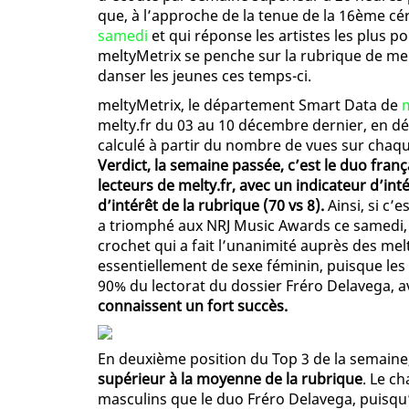
que, à l’approche de la tenue de la 16ème c
samedi
et qui réponse les artistes les plus p
meltyMetrix se penche sur la rubrique de melty
danser les jeunes ces temps-ci.
meltyMetrix, le département Smart Data de
melty.fr du 03 au 10 décembre dernier, en dé
calculé à partir du nombre de vues sur chaq
Verdict, la semaine passée, c’est le duo franç
lecteurs de melty.fr, avec un indicateur d’in
d’intérêt de la rubrique (70 vs 8).
Ainsi, si c’
a triomphé aux NRJ Music Awards ce samedi,
crochet qui a fait l’unanimité auprès des me
essentiellement de sexe féminin, puisque le
90% du lectorat du dossier Fréro Delavega, 
connaissent un fort succès.
En deuxième position du Top 3 de la semaine
supérieur à la moyenne de la rubrique
. Le c
masculins que le duo Fréro Delavega, puisqu’i