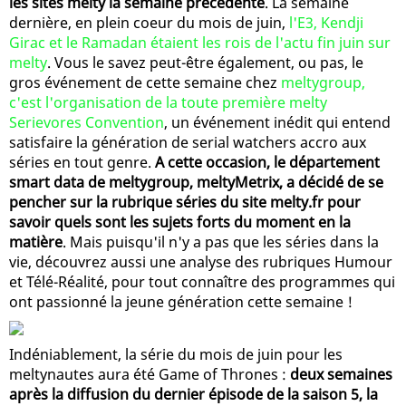
les sites melty la semaine précédente
. La semaine
dernière, en plein coeur du mois de juin,
l'E3, Kendji
Girac et le Ramadan étaient les rois de l'actu fin juin sur
melty
. Vous le savez peut-être également, ou pas, le
gros événement de cette semaine chez
meltygroup,
c'est l'organisation de la toute première melty
Serievores Convention
, un événement inédit qui entend
satisfaire la génération de serial watchers accro aux
séries en tout genre.
A cette occasion, le département
smart data de meltygroup, meltyMetrix, a décidé de se
pencher sur la rubrique séries du site melty.fr pour
savoir quels sont les sujets forts du moment en la
matière
. Mais puisqu'il n'y a pas que les séries dans la
vie, découvrez aussi une analyse des rubriques Humour
et Télé-Réalité, pour tout connaître des programmes qui
ont passionné la jeune génération cette semaine !
Indéniablement, la série du mois de juin pour les
meltynautes aura été Game of Thrones :
deux semaines
après la diffusion du dernier épisode de la saison 5, la