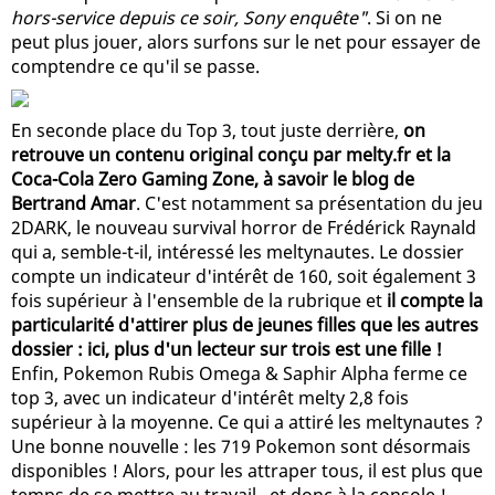
hors-service depuis ce soir, Sony enquête"
. Si on ne
peut plus jouer, alors surfons sur le net pour essayer de
comptendre ce qu'il se passe.
En seconde place du Top 3, tout juste derrière,
on
retrouve un contenu original conçu par melty.fr et la
Coca-Cola Zero Gaming Zone, à savoir le blog de
Bertrand Amar
. C'est notamment sa présentation du jeu
2DARK, le nouveau survival horror de Frédérick Raynald
qui a, semble-t-il, intéressé les meltynautes. Le dossier
compte un indicateur d'intérêt de 160, soit également 3
fois supérieur à l'ensemble de la rubrique et
il compte la
particularité d'attirer plus de jeunes filles que les autres
dossier : ici, plus d'un lecteur sur trois est une fille !
Enfin, Pokemon Rubis Omega & Saphir Alpha ferme ce
top 3, avec un indicateur d'intérêt melty 2,8 fois
supérieur à la moyenne. Ce qui a attiré les meltynautes ?
Une bonne nouvelle : les 719 Pokemon sont désormais
disponibles ! Alors, pour les attraper tous, il est plus que
temps de se mettre au travail...et donc à la console !