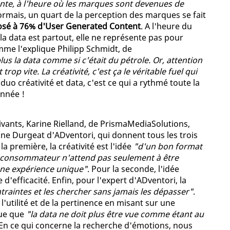
ente, à l'heure où les marques sont devenues de
sormais, un quart de la perception des marques se fait
sé à 76% d'User Generated Content
. A l'heure du
 la data est partout, elle ne représente pas pour
mme l'explique Philipp Schmidt, de
lus la data comme si c'était du pétrole. Or, attention
trop vite. La créativité, c'est ça le véritable fuel qui
e duo créativité et data, c'est ce qui a rythmé toute la
année !
ivants, Karine Rielland, de PrismaMediaSolutions,
ne Durgeat d'ADventori, qui donnent tous les trois
 la première, la créativité est l'idée
"d'un bon format
e consommateur n'attend pas seulement à être
une expérience unique"
. Pour la seconde, l'idée
d'efficacité. Enfin, pour l'expert d'ADventori, la
ntraintes et les chercher sans jamais les dépasser"
.
l'utilité et de la pertinence en misant sur une
que que
"la data ne doit plus être vue comme étant au
 En ce qui concerne la recherche d'émotions, nous