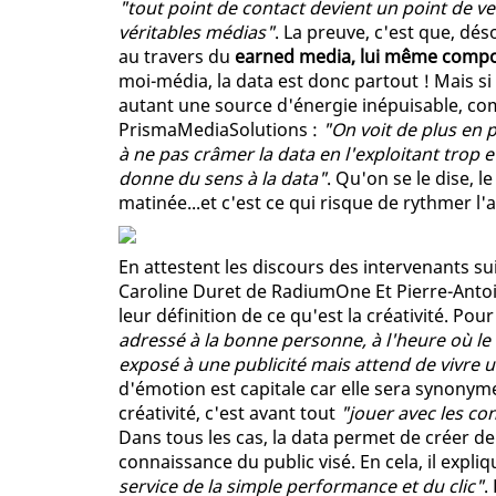
"tout point de contact devient un point de v
véritables médias"
. La preuve, c'est que, dé
au travers du
earned media, lui même compo
moi-média, la data est donc partout ! Mais si
autant une source d'énergie inépuisable, co
PrismaMediaSolutions :
"On voit de plus en p
à ne pas crâmer la data en l'exploitant trop et 
donne du sens à la data"
. Qu'on se le dise, l
matinée...et c'est ce qui risque de rythmer l'
En attestent les discours des intervenants su
Caroline Duret de RadiumOne Et Pierre-Antoi
leur définition de ce qu'est la créativité. Pour
adressé à la bonne personne, à l'heure où l
exposé à une publicité mais attend de vivre 
d'émotion est capitale car elle sera synonyme 
créativité, c'est avant tout
"jouer avec les co
Dans tous les cas, la data permet de créer de 
connaissance du public visé. En cela, il expli
service de la simple performance et du clic"
.