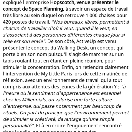
expliqué l'entreprise
Hopscotch, venue présenter le
concept de Space Planning
, à savoir un espace de travail
très libre au sein duquel on retrouve 1 000 chaises pour
420 postes de travail.
"Nos bureaux, libres, permettent à
chacun de travailler d'où il veut, quand il le veut, en
s'associant à des personnes différentes chaque jour si
telle est son envie"
. De son côté, ActiveUp est venu
présenter le concept du Walking Desk, un concept qui
porte bien son nom puisqu'il s'agit de marcher sur un
tapis roulant tout en étant en pleine réunion, pour
stimuler la concentration. Enfin, on retiendra clairement
l'intervention de My Little Paris lors de cette matinée de
réflexion, avec un environnement de travail qui a tout
compris aux attentes des jeunes de la génération Y :
"à
l'heure où le sentiment d'appartenance est essentiel
chez les Millennials, on valorise une forte culture
d'entreprise, qui passe notamment par beaucoup de
rituels. On part du principe que l'environnement permet
de stimuler la créativité, davantage qu'une simple
personnalité"
. Et à en croire l'engouement rencontré
dans la salle, on peut penser que bien des