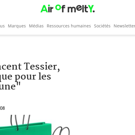
cus
Marques
Médias
Ressources humaines
Sociétés
Newslette
cent Tessier,
que pour les
eune"
:08