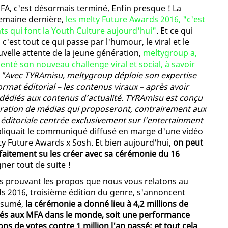
FA, c'est désormais terminé. Enfin presque ! La
 semaine dernière,
les melty Future Awards 2016, "c'est
ts qui font la Youth Culture aujourd'hui"
. Et ce qui
'est tout ce qui passe par l'humour, le viral et le
velle attente de la jeune génération,
meltygroup a,
enté son nouveau challenge viral et social, à savoir
.
"Avec TYRAmisu, meltygroup déploie son expertise
rmat éditorial – les contenus viraux – après avoir
 dédiés aux contenus d’actualité. TYRAmisu est conçu
nération de médias qui proposeront, contrairement aux
e éditoriale centrée exclusivement sur l’entertainment
pliquait le communiqué diffusé en marge d'une vidéo
ty Future Awards x Sosh. Et bien aujourd'hui,
on peut
parfaitement su les créer avec sa cérémonie du 16
er tout de suite !
s prouvant les propos que nous vous relatons au
s 2016, troisième édition du genre, s'annoncent
résumé,
la cérémonie a donné lieu à 4,2 millions de
liés aux MFA dans le monde, soit une performance
ions de votes contre 1 million l'an passé; et tout cela