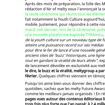
Après des mois de préparation, la folie des M
rédaction d'Air of melty vous l'annonçait la
la seule cérémonie qui réunit tous les élémen
fait notamment la Youth Culture aujourd'hui, c
mobile. Justement, pour répondre à cette nou
mardi soir dernier, lors de la cérémonie, prés
une nouvelle plateforme baptisée TYRAmisu
de la youth culture sur un nouveau type de fo
atteint une puissance record sur ses médias
pour être le fer de lance d’une nouvelle gé
anciens sites de 'buzz' historiques, une lign
tout en gardant la viralité de leurs aînés"
, ex
de lancement dévoilée en exclusivité aux mel
le dire, le buzz et la viralité, meltygroup a 
février.
Quelques chiffres viennent en témoign
Puisqu'on aime bien vous donner des chiffre
quotidien, sachez que les melty Future Award
comme les meilleurs jamais organisés ! En 
pages vues autour des contenus éditoriaux 
trois fois plus forte que l'an passé; à 2,4 mill