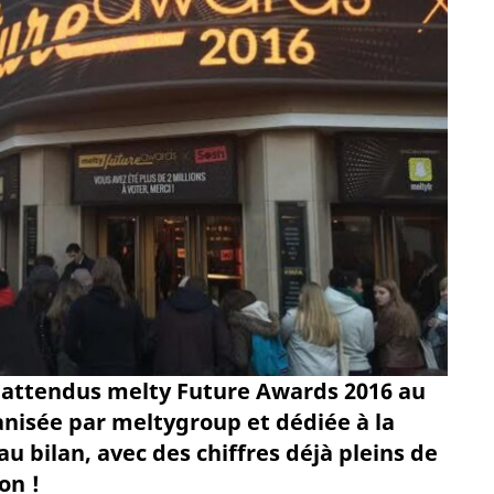
nt attendus melty Future Awards 2016 au
anisée par meltygroup et dédiée à la
u bilan, avec des chiffres déjà pleins de
on !