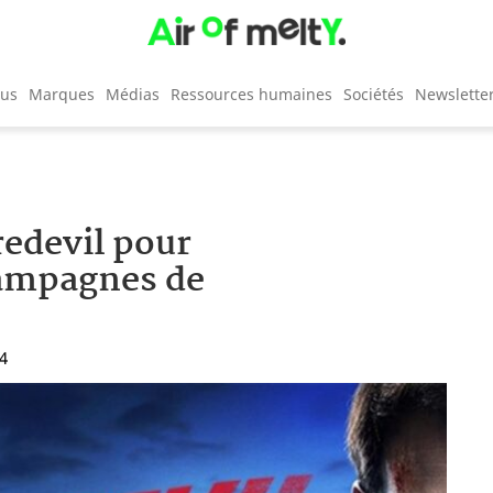
cus
Marques
Médias
Ressources humaines
Sociétés
Newslette
redevil pour
 campagnes de
34